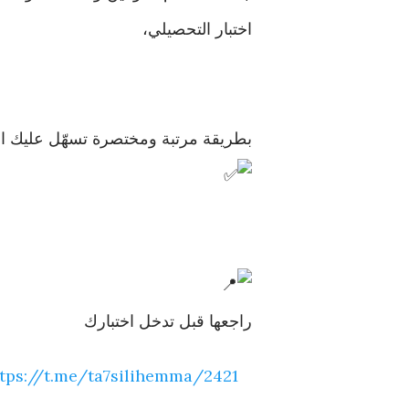
اختبار التحصيلي،
بطريقة مرتبة ومختصرة تسهّل عليك المر
راجعها قبل تدخل اختبارك
tps://
t.me/ta7silihemma/2
421