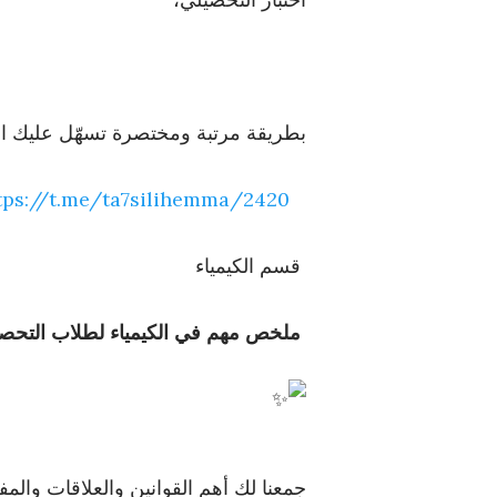
بطريقة مرتبة ومختصرة تسهّل عليك المر
tps://
t.me/ta7silihemma/2
420
قسم الكيمياء
ملخص مهم في الكيمياء لطلاب التحص
جمعنا لك أهم القوانين والعلاقات والمف