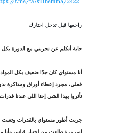
tps://
t.me/ta7silihemma/2
422
راجعها قبل تدخل اختارك
حابة أتكلم عن تجربتي مع الدورة بكل
أنا مستواي كان جدًا ضعيف بكل المواد
فعلي، مجرد إعطاء أوراق ومذاكرة بدون 
تأثروا بهذا الشي إحنا اللي عندنا قدرا
جربت أطور مستواي بالقدرات وتعبت جدً
إني مرة طلعت من اختبار قياس وأنا م